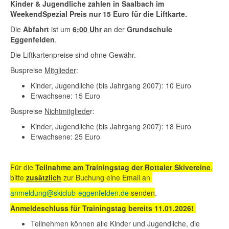
Kinder & Jugendliche zahlen in Saalbach im
WeekendSpezial Preis nur 15 Euro für die Liftkarte.
Die
Abfahrt
ist um
6:00 Uhr
an der
Grundschule
Eggenfelden
.
Die Liftkartenpreise sind ohne Gewähr.
Buspreise
Mitglieder
:
Kinder, Jugendliche (bis Jahrgang 2007): 10 Euro
Erwachsene: 15 Euro
Buspreise
Nichtmitgliede
r:
Kinder, Jugendliche (bis Jahrgang 2007): 18 Euro
Erwachsene: 25 Euro
Für die
Teilnahme am Trainingstag der Rottaler Skivereine
,
bitte
zusätzlich
zur Buchung eine Email an
anmeldung@skiclub-eggenfelden.de
senden
.
Anmeldeschluss für Trainingstag bereits 11.01.2026!
Teilnehmen können alle Kinder und Jugendliche, die