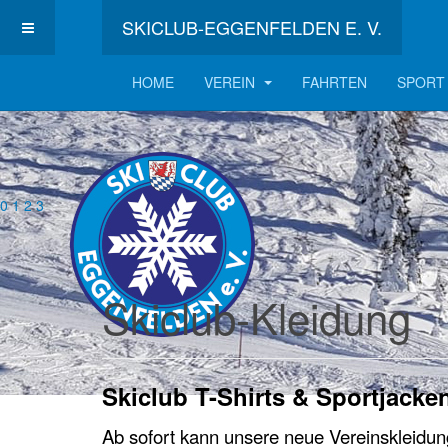
SKICLUB-EGGENFELDEN E. V.
HOME
VEREIN
FAHRTEN
SPORT
0
1
2
3
Skiclub-Kleidung
Skiclub T-Shirts & Sportjacke
Ab sofort kann unsere neue Vereinskleidung