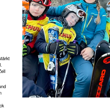
keine Kurse
tärkt
.
ell
und
n
ck