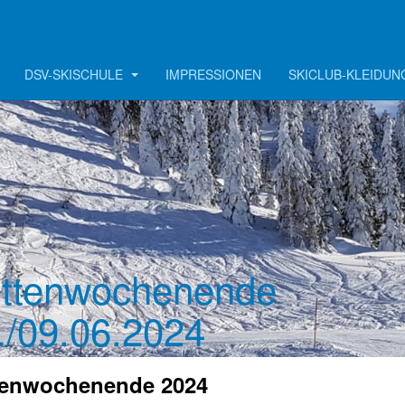
DSV-SKISCHULE
IMPRESSIONEN
SKICLUB-KLEIDUN
ttenwochenende
./09.06.2024
tenwochenende 2024