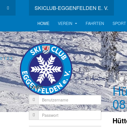
SKICLUB-EGGENFELDEN E. V.
HOME
VEREIN
FAHRTEN
SPORT
0
1
2
3
Hü
Login
08
Hüt