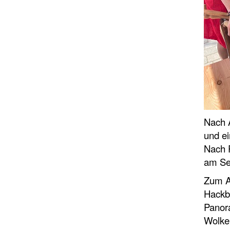
Nach A
und ei
Nach 
am Se
Zum A
Hackbr
Panor
Wolke