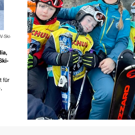
keine Kurse
V-Ski-
lia,
ki-
 für
,