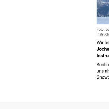
Foto: J
Instruct
Wir fr
Joche
Instru
Kontin
uns al
Snowb