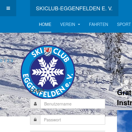
SKICLUB-EGGENFELDEN E. V.
HOME
VEREIN
FAHRTEN
SPORT
0
1
2
3
Login
Grat
Inst