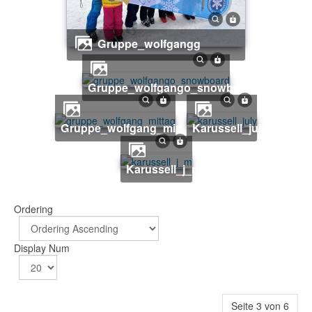
gruppe_wolfgangg
gruppe_wolfgango_snowboard
gruppe_wolfgang_mittag
karussell_july
karussell_j_m
Ordering
Display Num
Seite 3 von 6