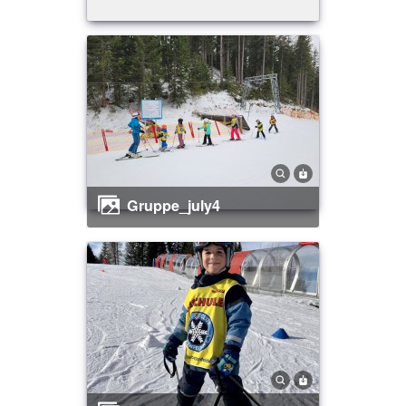
gruppe_july4