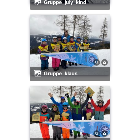
gruppe_july_kind
gruppe_klaus