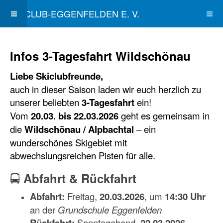
SKICLUB-EGGENFELDEN E. V.
Infos 3-Tagesfahrt Wildschönau
Liebe Skiclubfreunde,
auch in dieser Saison laden wir euch herzlich zu
unserer beliebten
3-Tagesfahrt
ein!
Vom
20.03. bis 22.03.2026
geht es gemeinsam in
die
Wildschönau / Alpbachtal
– ein
wunderschönes Skigebiet mit
abwechslungsreichen Pisten für alle.
🚍
Abfahrt & Rückfahrt
Abfahrt:
Freitag,
20.03.2026
, um
14:30 Uhr
an der
Grundschule Eggenfelden
Rückfahrt:
Sonntagabend,
22.03.2026