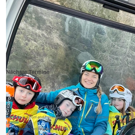
Nächste Termine
keine Kurse
Bootstrap
is a front-end framework of Twitter, Inc. Code licensed under
MIT
License.
Font Awesome
font licensed under
SIL OFL 1.1
.