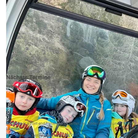
Nächste Termine
keine Kurse
Bootstrap
is a front-end framework of Twitter, Inc. Code licensed under
MIT
License.
Font Awesome
font licensed under
SIL OFL 1.1
.