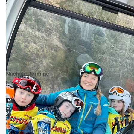
Nächste Termine
keine Kurse
Bootstrap
is a front-end framework of Twitter, Inc. Code licensed under
MIT
License.
Font Awesome
font licensed under
SIL OFL 1.1
.