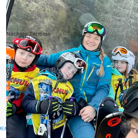
Nächste Termine
keine Kurse
Bootstrap
is a front-end framework of Twitter, Inc. Code licensed under
MIT
License.
Font Awesome
font licensed under
SIL OFL 1.1
.
旺商聊
旺商聊
旺商聊
QuickQ
汽水音乐